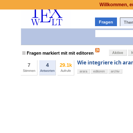
Willkommen, er
Fragen
The
Fragen markiert mit mit editoren
Aktive
Wie integriere ich ara
7
4
29.1k
Stimmen
Antworten
Aufrufe
arara
editoren
archiv