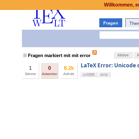
Willkommen, er
Fragen
The
Fragen markiert mit mit error
Aktive
LaTeX Error: Unicode c
1
0
6.2k
Stimme
Antworten
Aufrufe
u+0308
error