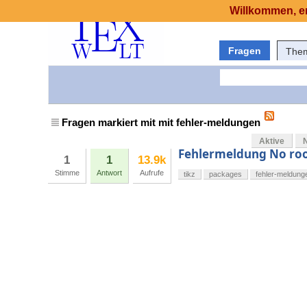
Willkommen, er
Fragen
The
Fragen markiert mit mit fehler-meldungen
Aktive
Fehlermeldung No roo
1
1
13.9k
Stimme
Antwort
Aufrufe
tikz
packages
fehler-meldung