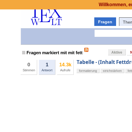
Willkommen, er
Fragen
The
Fragen markiert mit mit fett
Aktive
Tabelle - (Inhalt Fettd
0
1
14.3k
Stimmen
Antwort
Aufrufe
formatierung
strichstärken
fett