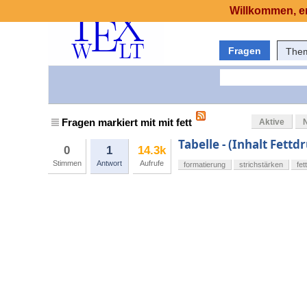
Willkommen, er
Fragen
The
Fragen markiert mit mit fett
Aktive
Tabelle - (Inhalt Fettd
0
1
14.3k
Stimmen
Antwort
Aufrufe
formatierung
strichstärken
fett