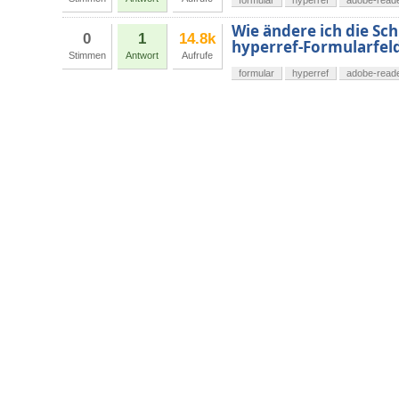
formular
hyperref
adobe-read
Wie ändere ich die Schr
0
1
14.8k
hyperref-Formularfel
Stimmen
Antwort
Aufrufe
formular
hyperref
adobe-read