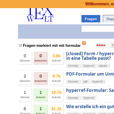
Willkommen, er
Fragen
The
Fragen markiert mit mit formular
Aktive
[closed] Form / hyperre
0
0
3.8k
in eine Tabelle passt?
Stimmen
Antworten
Aufrufe
formular
hyperref
tabular
PDF-Formular um Unte
2
0
9.7k
Stimmen
Antworten
Aufrufe
formular
pdf
hyperref
hyperref-Formular: S
1
1
10.7k
Stimme
Antwort
Aufrufe
formular
hyperref
Wie erstelle ich ein g
6
1
41.1k
Stimmen
Antwort
Aufrufe