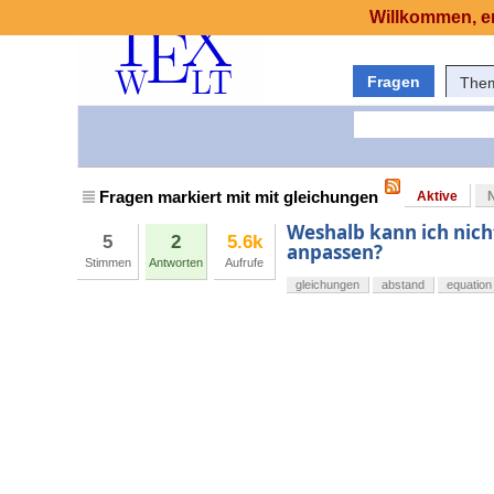
Willkommen, er
Fragen
The
Fragen markiert mit mit gleichungen
Aktive
Weshalb kann ich nich
5
2
5.6k
anpassen?
Stimmen
Antworten
Aufrufe
gleichungen
abstand
equation