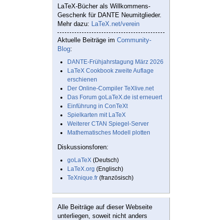
LaTeX-Bücher als Willkommens-
Geschenk für DANTE Neumitglieder.
Mehr dazu:
LaTeX.net/verein
Aktuelle Beiträge im
Community-
Blog
:
DANTE-Frühjahrstagung März 2026
LaTeX Cookbook zweite Auflage
erschienen
Der Online-Compiler TeXlive.net
Das Forum goLaTeX.de ist erneuert
Einführung in ConTeXt
Spielkarten mit LaTeX
Weiterer CTAN Spiegel-Server
Mathematisches Modell plotten
Diskussionsforen:
goLaTeX
(Deutsch)
LaTeX.org
(Englisch)
TeXnique.fr
(französisch)
Alle Beiträge auf dieser Webseite
unterliegen, soweit nicht anders