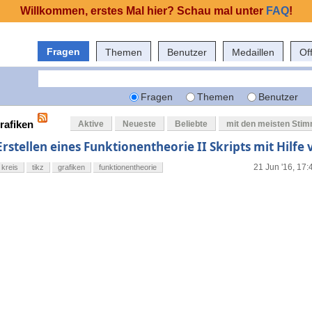
Willkommen, erstes Mal hier? Schau mal unter
FAQ
!
Fragen
Themen
Benutzer
Medaillen
Of
Fragen
Themen
Benutzer
rafiken
Aktive
Neueste
Beliebte
mit den meisten Sti
Erstellen eines Funktionentheorie II Skripts mit Hilfe 
21 Jun '16, 17:
kreis
tikz
grafiken
funktionentheorie