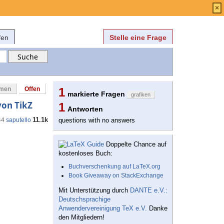
Anmelden
über
FAQ
×
fen
Stelle eine Frage
mmen
Offen
1
markierte Fragen
grafiken
von TikZ
1
Antworten
11.1k
44
saputello
questions with no answers
Doppelte Chance auf
kostenloses Buch:
Buchverschenkung auf LaTeX.org
Book Giveaway on StackExchange
Mit Unterstützung durch
DANTE e.V.:
Deutschsprachige
Anwendervereinigung TeX e.V.
Danke
den Mitgliedern!