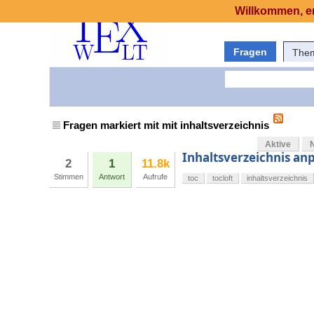
Willkommen, er
Fragen
The
Fragen markiert mit mit inhaltsverzeichnis
Aktive
Inhaltsverzeichnis anp
2
1
11.8k
Stimmen
Antwort
Aufrufe
toc
tocloft
inhaltsverzeichnis