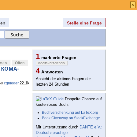
Anmelden
über
FAQ
×
fen
Stelle eine Frage
1
markierte Fragen
mmen
Offen
inhaltsverzeichnis
c KOMA-
4
Antworten
Ansicht der
aktiven
Fragen der
22.1k
58
cgnieder
letzten 24 Stunden
Doppelte Chance auf
kostenloses Buch:
Buchverschenkung auf LaTeX.org
Book Giveaway on StackExchange
Mit Unterstützung durch
DANTE e.V.:
Deutschsprachige