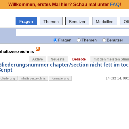
Willkommen, erstes Mal hier? Schau mal unter
FAQ
!
Fragen
Themen
Benutzer
Medaillen
Of
Fragen
Themen
Benutzer
nhaltsverzeichnis
Aktive
Neueste
Beliebte
mit den meisten Sti
Gliederungsnummer chapter/section nicht fett im to
Script
14 Okt '14, 09:
gliederung
inhaltsverzeichnis
formatierung