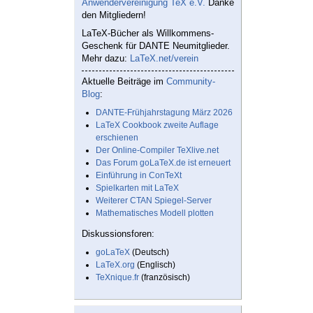
Anwendervereinigung TeX e.V.
Danke
den Mitgliedern!
LaTeX-Bücher als Willkommens-
Geschenk für DANTE Neumitglieder.
Mehr dazu:
LaTeX.net/verein
Aktuelle Beiträge im
Community-
Blog
:
DANTE-Frühjahrstagung März 2026
LaTeX Cookbook zweite Auflage
erschienen
Der Online-Compiler TeXlive.net
Das Forum goLaTeX.de ist erneuert
Einführung in ConTeXt
Spielkarten mit LaTeX
Weiterer CTAN Spiegel-Server
Mathematisches Modell plotten
Diskussionsforen:
goLaTeX
(Deutsch)
LaTeX.org
(Englisch)
TeXnique.fr
(französisch)