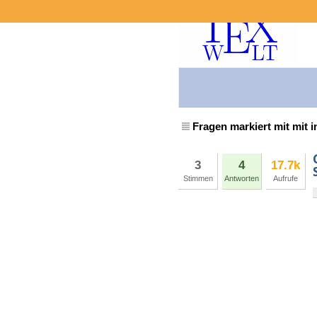
Fragen markiert mit mit i
3
4
17.7k
Stimmen
Antworten
Aufrufe