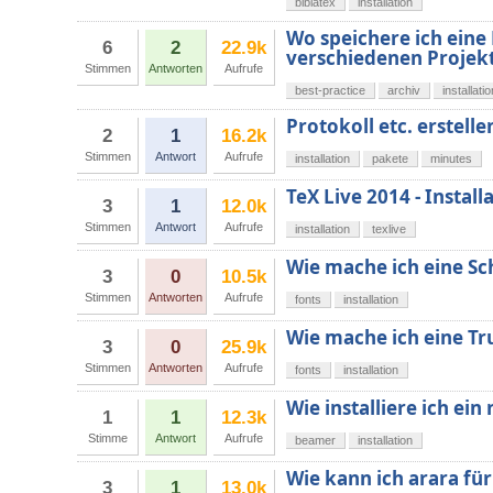
biblatex
installation
Wo speichere ich eine
6
2
22.9k
verschiedenen Projek
Stimmen
Antworten
Aufrufe
best-practice
archiv
installatio
Protokoll etc. erstell
2
1
16.2k
Stimmen
Antwort
Aufrufe
installation
pakete
minutes
TeX Live 2014 - Install
3
1
12.0k
Stimmen
Antwort
Aufrufe
installation
texlive
Wie mache ich eine Sch
3
0
10.5k
Stimmen
Antworten
Aufrufe
fonts
installation
Wie mache ich eine Tr
3
0
25.9k
Stimmen
Antworten
Aufrufe
fonts
installation
Wie installiere ich e
1
1
12.3k
Stimme
Antwort
Aufrufe
beamer
installation
Wie kann ich arara für
3
1
13.0k