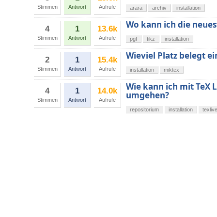
Stimmen
Antwort
Aufrufe
arara
archiv
installation
Wo kann ich die neues
4
1
13.6k
Stimmen
Antwort
Aufrufe
pgf
tikz
installation
Wieviel Platz belegt e
2
1
15.4k
Stimmen
Antwort
Aufrufe
installation
miktex
Wie kann ich mit TeX L
4
1
14.0k
umgehen?
Stimmen
Antwort
Aufrufe
repositorium
installation
texliv