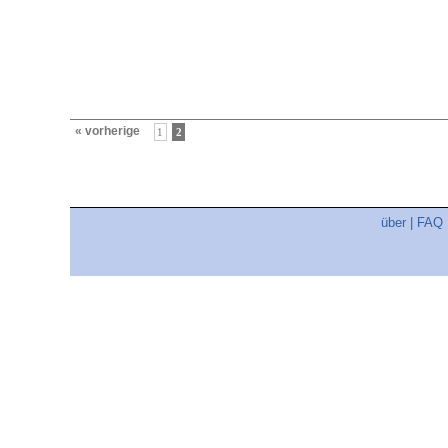
« vorherige
1
2
über
|
FAQ