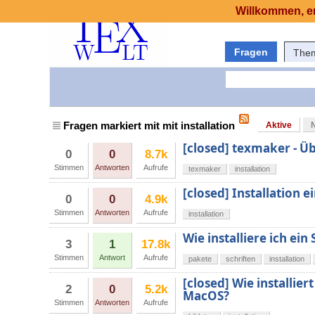
Willkommen, er
Fragen
The
Fragen markiert mit mit installation
Aktive
[closed] texmaker - Ü
0
0
8.7k
Stimmen
Antworten
Aufrufe
texmaker
installation
[closed] Installation e
0
0
4.9k
Stimmen
Antworten
Aufrufe
installation
Wie installiere ich ei
3
1
17.8k
Stimmen
Antwort
Aufrufe
pakete
schriften
installation
[closed] Wie installie
2
0
5.2k
MacOS?
Stimmen
Antworten
Aufrufe