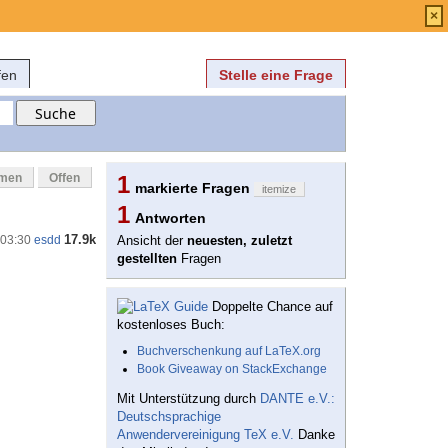
Anmelden
über
FAQ
×
fen
Stelle eine Frage
mmen
Offen
1
markierte Fragen
itemize
1
Antworten
17.9k
 03:30
esdd
Ansicht der
neuesten, zuletzt
gestellten
Fragen
Doppelte Chance auf
kostenloses Buch:
Buchverschenkung auf LaTeX.org
Book Giveaway on StackExchange
Mit Unterstützung durch
DANTE e.V.:
Deutschsprachige
Anwendervereinigung TeX e.V.
Danke