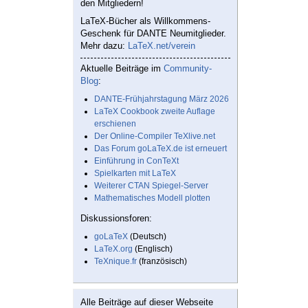
den Mitgliedern!
LaTeX-Bücher als Willkommens-
Geschenk für DANTE Neumitglieder.
Mehr dazu:
LaTeX.net/verein
Aktuelle Beiträge im
Community-
Blog
:
DANTE-Frühjahrstagung März 2026
LaTeX Cookbook zweite Auflage
erschienen
Der Online-Compiler TeXlive.net
Das Forum goLaTeX.de ist erneuert
Einführung in ConTeXt
Spielkarten mit LaTeX
Weiterer CTAN Spiegel-Server
Mathematisches Modell plotten
Diskussionsforen:
goLaTeX
(Deutsch)
LaTeX.org
(Englisch)
TeXnique.fr
(französisch)
Alle Beiträge auf dieser Webseite