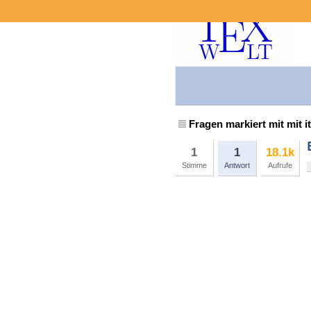
Fragen markiert mit mit i
1
1
18.1k
Stimme
Antwort
Aufrufe