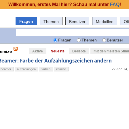
Willkommen, erstes Mal hier? Schau mal unter
FAQ
!
Fragen
Themen
Benutzer
Medaillen
Of
Fragen
Themen
Benutzer
temize
Aktive
Neueste
Beliebte
mit den meisten Sti
Beamer: Farbe der Aufzählungszeichen ändern
27 Apr '14,
beamer
aufzählungen
farben
itemize