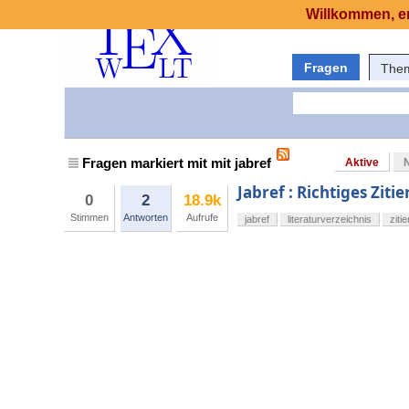
Willkommen, er
Fragen
The
Fragen markiert mit mit jabref
Aktive
Jabref : Richtiges Ziti
0
2
18.9k
Stimmen
Antworten
Aufrufe
jabref
literaturverzeichnis
zitie