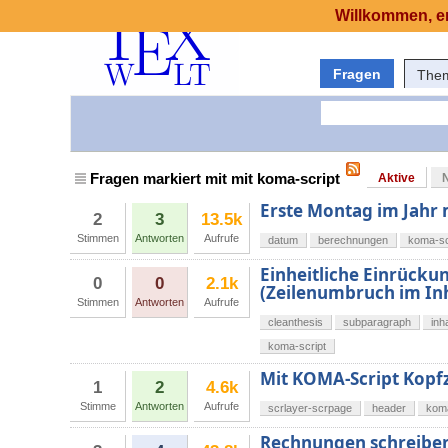
Willkommen, er
Fragen
The
Fragen markiert mit mit koma-script
Aktive
Erste Montag im Jahr 
2
3
13.5k
Stimmen
Antworten
Aufrufe
datum
berechnungen
koma-sc
Einheitliche Einrückun
0
0
2.1k
(Zeilenumbruch im Inh
Stimmen
Antworten
Aufrufe
cleanthesis
subparagraph
inh
koma-script
Mit KOMA-Script Kopfz
1
2
4.6k
Stimme
Antworten
Aufrufe
scrlayer-scrpage
header
koma
Rechnungen schreiben