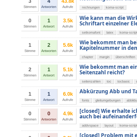
3
4
43.8k
Stimmen
Antworten
Aufrufe
rechnungen
koma-script
Wie kann man die Wir
0
1
3.5k
Schriftart einzelner 
Stimmen
Antwort
Aufrufe
setkomafont
latex
koma-scrip
Wie bekommt man bei e
1
2
5.6k
Kapitelnummer in den
Stimme
Antworten
Aufrufe
chapter
margin
überschriften
Wie bekommt man eine 
2
1
5.1k
Seitenzahl reicht?
Stimmen
Antwort
Aufrufe
seitenzahlen
toc
tocbasic
Abkürzung Abb und Ta
1
1
6.0k
Stimme
Antwort
Aufrufe
fonts
gleitumgebungen
abbild
[closed] Wie erhalte 
0
0
4.9k
auch bei aufeinander
Stimmen
Antworten
Aufrufe
addvspace
layout
koma-scrip
[closed] Problem mit 