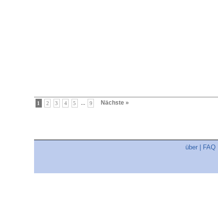
...
Nächste »
1
2
3
4
5
9
über
|
FAQ