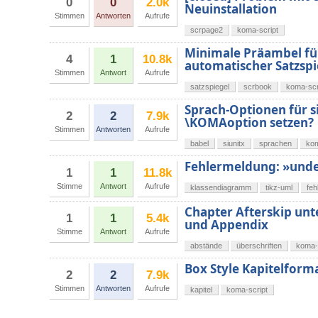
0
0
2.0k
Neuinstallation
Stimmen
Antworten
Aufrufe
scrpage2
koma-script
Minimale Präambel fü
4
1
10.8k
automatischer Satzsp
Stimmen
Antwort
Aufrufe
satzspiegel
scrbook
koma-scr
Sprach-Optionen für s
2
2
7.9k
\KOMAoption setzen?
Stimmen
Antworten
Aufrufe
babel
siunitx
sprachen
kom
Fehlermeldung: »unde
1
1
11.8k
Stimme
Antwort
Aufrufe
klassendiagramm
tikz-uml
feh
Chapter Afterskip unt
1
1
5.4k
und Appendix
Stimme
Antwort
Aufrufe
abstände
überschriften
koma-
Box Style Kapitelform
2
2
7.9k
Stimmen
Antworten
Aufrufe
kapitel
koma-script