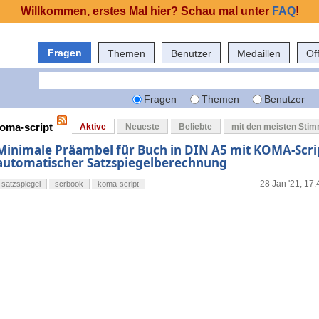
Willkommen, erstes Mal hier? Schau mal unter
FAQ
!
Fragen
Themen
Benutzer
Medaillen
Of
Fragen
Themen
Benutzer
koma-script
Aktive
Neueste
Beliebte
mit den meisten Sti
Minimale Präambel für Buch in DIN A5 mit KOMA-Scri
automatischer Satzspiegelberechnung
28 Jan '21, 17:
satzspiegel
scrbook
koma-script