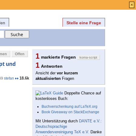
Anmelden
über
FAQ
×
fen
Stelle eine Frage
mmen
Offen
1
markierte Fragen
koma-script
pt und
1
Antworten
Ansicht der
vor kurzem
18.6k
49
stefan ♦♦
aktualisierten
Fragen
Doppelte Chance auf
kostenloses Buch:
Buchverschenkung auf LaTeX.org
Book Giveaway on StackExchange
Mit Unterstützung durch
DANTE e.V.:
Deutschsprachige
Anwendervereinigung TeX e.V.
Danke