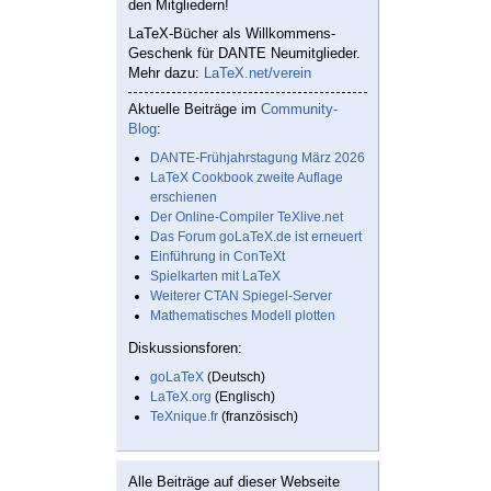
den Mitgliedern!
LaTeX-Bücher als Willkommens-
Geschenk für DANTE Neumitglieder.
Mehr dazu:
LaTeX.net/verein
Aktuelle Beiträge im
Community-
Blog
:
DANTE-Frühjahrstagung März 2026
LaTeX Cookbook zweite Auflage
erschienen
Der Online-Compiler TeXlive.net
Das Forum goLaTeX.de ist erneuert
Einführung in ConTeXt
Spielkarten mit LaTeX
Weiterer CTAN Spiegel-Server
Mathematisches Modell plotten
Diskussionsforen:
goLaTeX
(Deutsch)
LaTeX.org
(Englisch)
TeXnique.fr
(französisch)
Alle Beiträge auf dieser Webseite