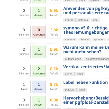
classes
label
pgfplots
scat
Anwenden von pgfkeys 
0
1
5.9k
und personalisierte ta
Stimmen
Antwort
Aufrufe
xparse
pgfkeys
label
svmono v5.6: richtig
0
0
3.8k
Theoremumgebungen 
Stimmen
Antworten
Aufrufe
svmono
cleveref
springer
Warum kann meine Unte
2
1
5.9k
nicht mehr sehen?
Stimmen
Antwort
Aufrufe
aufzählungen
dokumentenklasse
Vertikal zentriertes 
2
2
8.1k
Stimmen
Antworten
Aufrufe
cases
label
Label neben Funktion 
1
1
9.7k
Stimme
Antwort
Aufrufe
pgfplots
label
Hervorhebung/Bezeich
3
1
6.8k
einer pgfplots-Darste
Stimmen
Antwort
Aufrufe