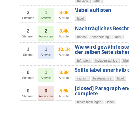
pgfplots
label
\label auflisten
3
1
8.0k
Stimmen
Antwort
Aufrufe
label
Nachträgliches Beschr
2
2
8.4k
Stimmen
Antworten
Aufrufe
nodes
beschriftung
label
Wie wird gewährleiste
1
1
10.1k
der selben Seite stehe
Stimme
Antwort
Aufrufe
fußnoten
includegraphics
labe
Sollte label innerhalb
0
1
8.8k
Stimmen
Antwort
Aufrufe
caption
best-practice
label
[closed] Paragraph e
0
0
5.6k
complete
Stimmen
Antworten
Aufrufe
fehler-meldungen
label