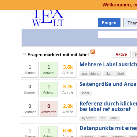
Willkommen, er
Fragen
The
Fragen markiert mit mit label
Aktive
Mehrere Label ausrich
1
1
3.6k
Stimme
Antwort
Aufrufe
ausrichtung
tikz
label
Seitengröße und Anza
0
1
3.2k
Stimmen
Antwort
Aufrufe
label
Referenz durch klicke
0
0
2.0k
bei label ref autoref
Stimmen
Antworten
Aufrufe
hyperref
ref
label
Datenpunkte mit eine
1
1
6.6k
Stimme
Antwort
Aufrufe