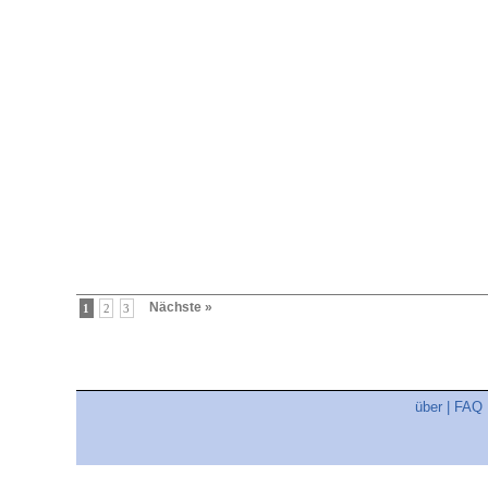
Nächste »
1
2
3
über
|
FAQ