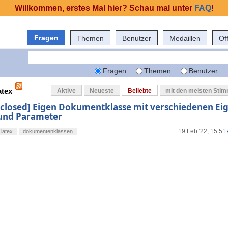
Willkommen, erstes Mal hier? Schau mal unter
FAQ
!
Fragen
Themen
Benutzer
Medaillen
Of
Fragen
Themen
Benutzer
atex
Aktive
Neueste
Beliebte
mit den meisten Sti
[closed] Eigen Dokumentklasse mit verschiedenen Ei
und Parameter
19 Feb '22, 15:51
latex
dokumentenklassen