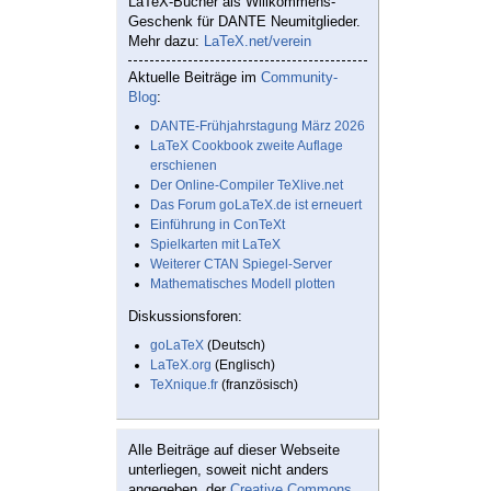
LaTeX-Bücher als Willkommens-
Geschenk für DANTE Neumitglieder.
Mehr dazu:
LaTeX.net/verein
Aktuelle Beiträge im
Community-
Blog
:
DANTE-Frühjahrstagung März 2026
LaTeX Cookbook zweite Auflage
erschienen
Der Online-Compiler TeXlive.net
Das Forum goLaTeX.de ist erneuert
Einführung in ConTeXt
Spielkarten mit LaTeX
Weiterer CTAN Spiegel-Server
Mathematisches Modell plotten
Diskussionsforen:
goLaTeX
(Deutsch)
LaTeX.org
(Englisch)
TeXnique.fr
(französisch)
Alle Beiträge auf dieser Webseite
unterliegen, soweit nicht anders
angegeben, der
Creative Commons