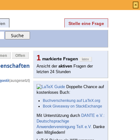
Anmelden
über
FAQ
×
fen
Stelle eine Frage
mmen
Offen
1
markierte Fragen
latex
genschaften
Ansicht der
aktiven
Fragen der
letzten 24 Stunden
gast3
(ausgesetzt)
Doppelte Chance auf
kostenloses Buch:
Buchverschenkung auf LaTeX.org
Book Giveaway on StackExchange
Mit Unterstützung durch
DANTE e.V.:
Deutschsprachige
Anwendervereinigung TeX e.V.
Danke
den Mitgliedern!