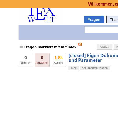
Willkommen, er
Fragen
The
Fragen markiert mit mit latex
Aktive
[closed] Eigen Dokum
0
0
1.8k
und Parameter
Stimmen
Antworten
Aufrufe
latex
dokumentenklassen