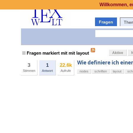
Willkommen, er
Fragen
The
Fragen markiert mit mit layout
Aktive
Wie definiere ich eine
3
1
22.6k
Stimmen
Antwort
Aufrufe
nodes
schriften
layout
sch