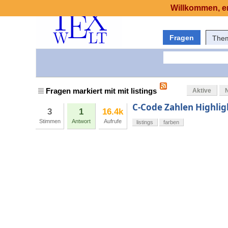
Willkommen, er
Fragen
The
Fragen markiert mit mit listings
Aktive
C-Code Zahlen Highligh
3
1
16.4k
Stimmen
Antwort
Aufrufe
listings
farben