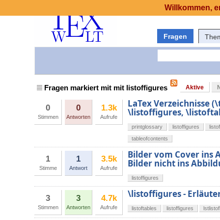
Willkommen, er
Fragen
The
Fragen markiert mit mit listoffigures
Aktive
LaTex Verzeichnisse (\
0
0
1.3k
\listoffigures, \listofta
Stimmen
Antworten
Aufrufe
printglossary
listoffigures
listo
tableofcontents
Bilder vom Cover ins 
1
1
3.5k
Bilder nicht ins Abbil
Stimme
Antwort
Aufrufe
listoffigures
\listoffigures - Erläu
3
3
4.7k
Stimmen
Antworten
Aufrufe
listoftables
listoffigures
lstlisto