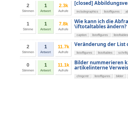
[closed] Abbildungsve
2
1
2.3k
Stimmen
Antwort
Aufrufe
includegraphics
listoffigures
a
Wie kann ich die Abfra
1
1
7.8k
\iftotaltables ändern?
Stimme
Antwort
Aufrufe
caption
listoffigures
listoftable
Veränderung der List o
2
1
11.7k
Stimmen
Antwort
Aufrufe
listoffigures
listoftables
schrif
Bilder nummerieren k
0
1
11.1k
artikelinterne Verweis
Stimmen
Antwort
Aufrufe
chngcntr
listoffigures
bilder