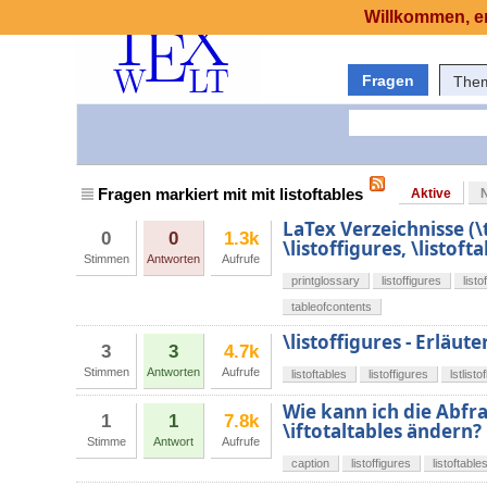
Willkommen, er
Fragen
The
Fragen markiert mit mit listoftables
Aktive
LaTex Verzeichnisse (\
0
0
1.3k
\listoffigures, \listofta
Stimmen
Antworten
Aufrufe
printglossary
listoffigures
listo
tableofcontents
\listoffigures - Erläu
3
3
4.7k
Stimmen
Antworten
Aufrufe
listoftables
listoffigures
lstlisto
Wie kann ich die Abfra
1
1
7.8k
\iftotaltables ändern?
Stimme
Antwort
Aufrufe
caption
listoffigures
listoftable