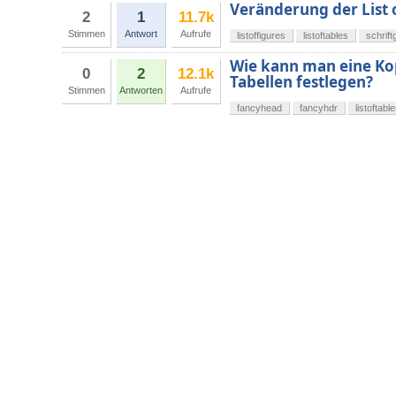
Veränderung der List o
2
1
11.7k
Stimmen
Antwort
Aufrufe
listoffigures
listoftables
schrif
Wie kann man eine Kopf
0
2
12.1k
Tabellen festlegen?
Stimmen
Antworten
Aufrufe
fancyhead
fancyhdr
listoftabl