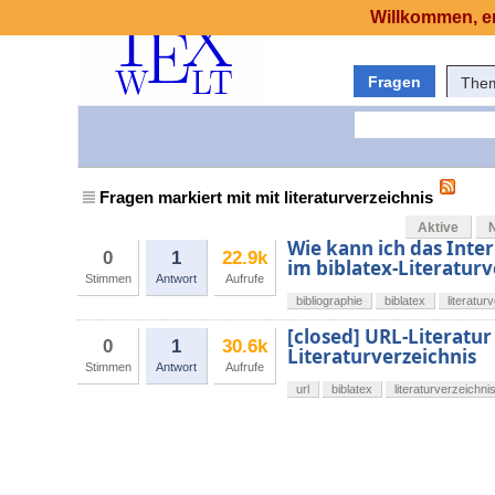
Willkommen, er
Fragen
The
Fragen markiert mit mit literaturverzeichnis
Aktive
Wie kann ich das Inte
0
1
22.9k
im biblatex-Literatur
Stimmen
Antwort
Aufrufe
bibliographie
biblatex
literatur
[closed] URL-Literatu
0
1
30.6k
Literaturverzeichnis
Stimmen
Antwort
Aufrufe
url
biblatex
literaturverzeichni