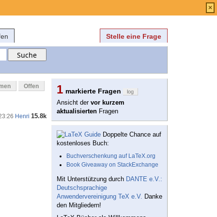
Anmelden
über
FAQ
×
fen
Stelle eine Frage
mmen
Offen
1
markierte Fragen
log
Ansicht der
vor kurzem
aktualisierten
Fragen
15.8k
 23:26
Henri
Doppelte Chance auf
kostenloses Buch:
Buchverschenkung auf LaTeX.org
Book Giveaway on StackExchange
Mit Unterstützung durch
DANTE e.V.:
Deutschsprachige
Anwendervereinigung TeX e.V.
Danke
den Mitgliedern!