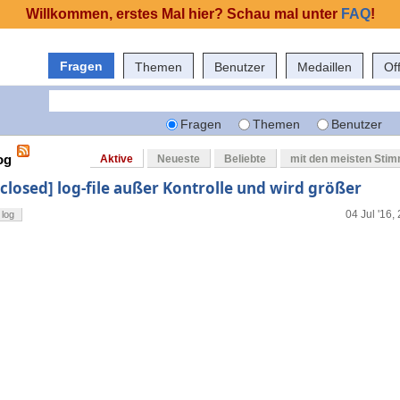
Willkommen, erstes Mal hier? Schau mal unter
FAQ
!
Fragen
Themen
Benutzer
Medaillen
Of
Fragen
Themen
Benutzer
og
Aktive
Neueste
Beliebte
mit den meisten Sti
[closed] log-file außer Kontrolle und wird größer
04 Jul '16,
log