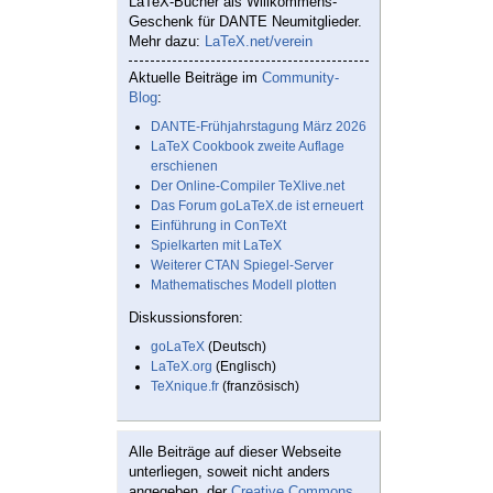
LaTeX-Bücher als Willkommens-
Geschenk für DANTE Neumitglieder.
Mehr dazu:
LaTeX.net/verein
Aktuelle Beiträge im
Community-
Blog
:
DANTE-Frühjahrstagung März 2026
LaTeX Cookbook zweite Auflage
erschienen
Der Online-Compiler TeXlive.net
Das Forum goLaTeX.de ist erneuert
Einführung in ConTeXt
Spielkarten mit LaTeX
Weiterer CTAN Spiegel-Server
Mathematisches Modell plotten
Diskussionsforen:
goLaTeX
(Deutsch)
LaTeX.org
(Englisch)
TeXnique.fr
(französisch)
Alle Beiträge auf dieser Webseite
unterliegen, soweit nicht anders
angegeben, der
Creative Commons