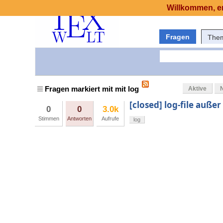
Willkommen, er
Fragen
The
Fragen markiert mit mit log
Aktive
[closed] log-file auße
0
0
3.0k
Stimmen
Antworten
Aufrufe
log