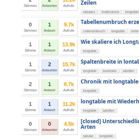
Zeilen
Stimmen
Antworten
Aufrufe
tabularx
multicolumn
longtable
Tabellenumbruch erz
0
1
9.7k
Stimmen
Antwort
Aufrufe
zeilenumbruch
longtable
umbr
Wie skaliere ich Longt
1
1
13.9k
Stimme
Antwort
Aufrufe
longtable
Spaltenbreite in lonta
1
2
15.7k
Stimme
Antworten
Aufrufe
longtable
booktabs
tabellen
Chronik mit longtab
2
1
6.7k
Stimmen
Antwort
Aufrufe
longtable
longtable mit Wieder
1
1
11.2k
Stimme
Antwort
Aufrufe
longtable
tabellen
[closed] Unterschiedl
0
0
4.5k
Arten
Stimmen
Antworten
Aufrufe
tabular
longtable