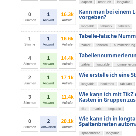
caption
umbruch
longtable
Kann man bei einem Lo
0
1
16.3k
vorgeben?
Stimmen
Antwort
Aufrufe
longtable
tabularx
tabellen
Tabelle-falsche Numm
1
1
16.6k
Stimme
Antwort
Aufrufe
zähler
tabellen
nummerierung
Tabellennummerierung
4
1
14.4k
Stimmen
Antwort
Aufrufe
zähler
longtable
nummerierun
Wie erstelle ich eine S
2
1
17.1k
Stimmen
Antwort
Aufrufe
longtable
booktabs
tabularx
Wie kann ich mit TikZ
3
1
11.4k
Kasten in Gruppen z
Stimmen
Antwort
Aufrufe
tikz
matrix
longtable
Wie kann ich in longt
0
2
20.1k
Spaltenbreiten autom
Stimmen
Antworten
Aufrufe
spaltenbreite
longtable