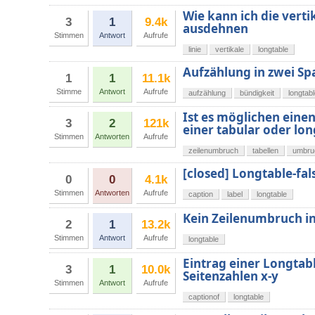
Wie kann ich die verti
3
1
9.4k
ausdehnen
Stimmen
Antwort
Aufrufe
linie
vertikale
longtable
Aufzählung in zwei Sp
1
1
11.1k
Stimme
Antwort
Aufrufe
aufzählung
bündigkeit
longtab
Ist es möglichen eine
3
2
121k
einer tabular oder l
Stimmen
Antworten
Aufrufe
zeilenumbruch
tabellen
umbru
[closed] Longtable-fa
0
0
4.1k
Stimmen
Antworten
Aufrufe
caption
label
longtable
Kein Zeilenumbruch in
2
1
13.2k
Stimmen
Antwort
Aufrufe
longtable
Eintrag einer Longtab
3
1
10.0k
Seitenzahlen x-y
Stimmen
Antwort
Aufrufe
captionof
longtable