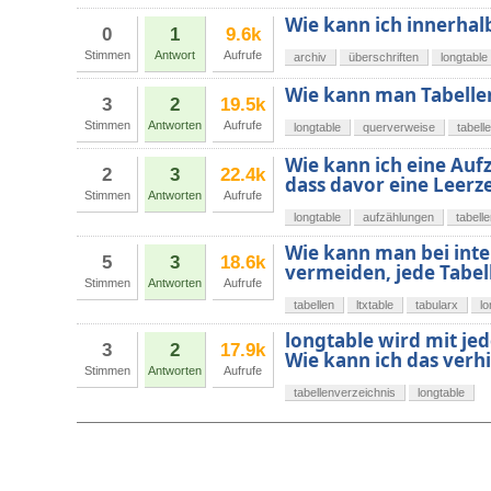
Wie kann ich innerhal
0
1
9.6k
Stimmen
Antwort
Aufrufe
archiv
überschriften
longtable
Wie kann man Tabellen
3
2
19.5k
Stimmen
Antworten
Aufrufe
longtable
querverweise
tabell
Wie kann ich eine Auf
2
3
22.4k
dass davor eine Leerze
Stimmen
Antworten
Aufrufe
longtable
aufzählungen
tabell
Wie kann man bei int
5
3
18.6k
vermeiden, jede Tabel
Stimmen
Antworten
Aufrufe
tabellen
ltxtable
tabularx
lo
longtable wird mit jed
3
2
17.9k
Wie kann ich das verh
Stimmen
Antworten
Aufrufe
tabellenverzeichnis
longtable