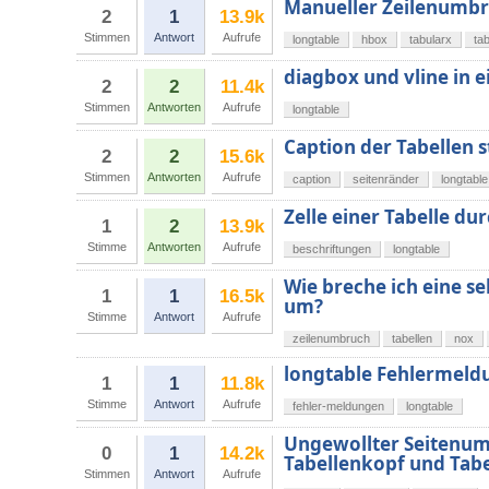
Manueller Zeilenumbr
2
1
13.9k
Stimmen
Antwort
Aufrufe
longtable
hbox
tabularx
tab
diagbox und vline in e
2
2
11.4k
Stimmen
Antworten
Aufrufe
longtable
Caption der Tabellen 
2
2
15.6k
Stimmen
Antworten
Aufrufe
caption
seitenränder
longtable
Zelle einer Tabelle du
1
2
13.9k
Stimme
Antworten
Aufrufe
beschriftungen
longtable
Wie breche ich eine se
1
1
16.5k
um?
Stimme
Antwort
Aufrufe
zeilenumbruch
tabellen
nox
longtable Fehlermeldu
1
1
11.8k
Stimme
Antwort
Aufrufe
fehler-meldungen
longtable
Ungewollter Seitenum
0
1
14.2k
Tabellenkopf und Tabe
Stimmen
Antwort
Aufrufe