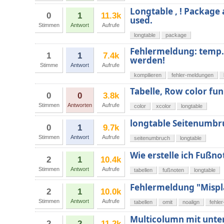
Longtable , ! Package 
0
1
11.3k
used.
Stimmen
Antwort
Aufrufe
longtable
package
Fehlermeldung: temp.
1
1
7.4k
werden!
Stimme
Antwort
Aufrufe
kompilieren
fehler-meldungen
Tabelle, Row color fun
0
0
3.8k
Stimmen
Antworten
Aufrufe
color
xcolor
longtable
longtable Seitenumbr
0
1
9.7k
Stimmen
Antwort
Aufrufe
seitenumbruch
longtable
Wie erstelle ich Fußno
2
1
10.4k
Stimmen
Antwort
Aufrufe
tabellen
fußnoten
longtable
Fehlermeldung "Mispla
2
1
10.0k
Stimmen
Antwort
Aufrufe
tabellen
omit
noalign
fehle
Multicolumn mit unter
2
2
11.2k