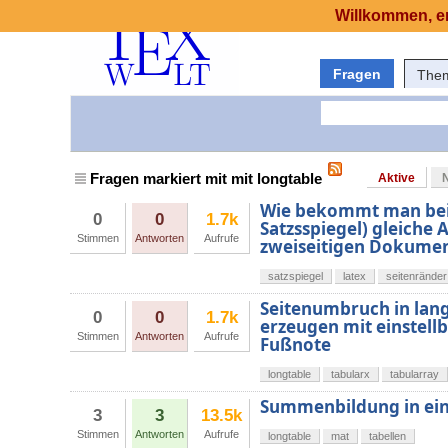
Willkommen, er
Fragen
The
Fragen markiert mit mit longtable
Aktive
Wie bekommt man bei e
0
0
1.7k
Satzsspiegel) gleiche
Stimmen
Antworten
Aufrufe
zweiseitigen Dokume
satzspiegel
latex
seitenränder
Seitenumbruch in lang
0
0
1.7k
erzeugen mit einstel
Stimmen
Antworten
Aufrufe
Fußnote
longtable
tabularx
tabularray
Summenbildung in ein
3
3
13.5k
Stimmen
Antworten
Aufrufe
longtable
mat
tabellen