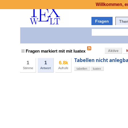
Willkommen, er
Fragen
The
Fragen markiert mit mit luatex
Aktive
Tabellen nicht anlegb
1
1
6.8k
Stimme
Antwort
Aufrufe
tabellen
luatex