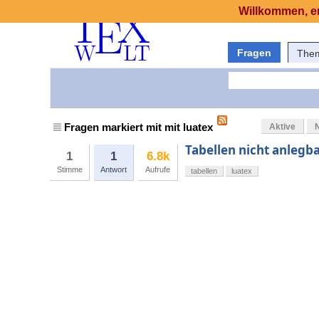
Willkommen, er
Fragen
The
Fragen markiert mit mit luatex
Aktive
Tabellen nicht anlegb
1
1
6.8k
Stimme
Antwort
Aufrufe
tabellen
luatex