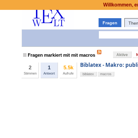
Willkommen, er
Fragen
The
Fragen markiert mit mit macros
Aktive
Biblatex - Makro: pub
2
1
5.5k
Stimmen
Antwort
Aufrufe
biblatex
macros