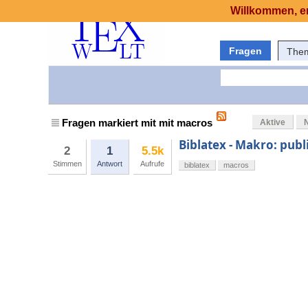
Willkommen, er
Fragen
The
Fragen markiert mit mit macros
Aktive
Biblatex - Makro: pub
2
1
5.5k
Stimmen
Antwort
Aufrufe
biblatex
macros