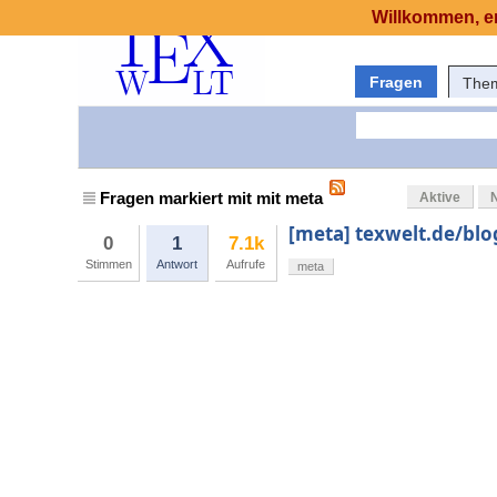
Willkommen, er
Fragen
The
Fragen markiert mit mit meta
Aktive
[meta] texwelt.de/blo
0
1
7.1k
Stimmen
Antwort
Aufrufe
meta