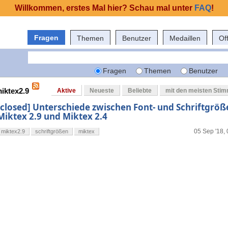
Willkommen, erstes Mal hier? Schau mal unter
FAQ
!
Fragen
Themen
Benutzer
Medaillen
Of
Fragen
Themen
Benutzer
miktex2.9
Aktive
Neueste
Beliebte
mit den meisten Sti
[closed] Unterschiede zwischen Font- und Schriftgröß
Miktex 2.9 und Miktex 2.4
05 Sep '18,
miktex2.9
schriftgrößen
miktex