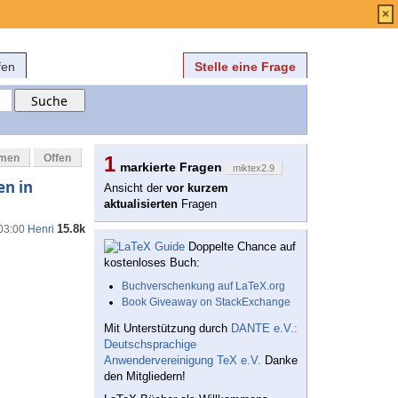
Anmelden
über
FAQ
×
fen
Stelle eine Frage
mmen
Offen
1
markierte Fragen
miktex2.9
en in
Ansicht der
vor kurzem
aktualisierten
Fragen
15.8k
 03:00
Henri
Doppelte Chance auf
kostenloses Buch:
Buchverschenkung auf LaTeX.org
Book Giveaway on StackExchange
Mit Unterstützung durch
DANTE e.V.:
Deutschsprachige
Anwendervereinigung TeX e.V.
Danke
den Mitgliedern!