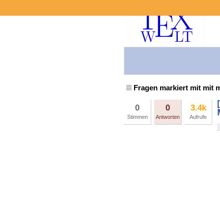
Fragen markiert mit mit 
0
0
3.4k
Stimmen
Antworten
Aufrufe