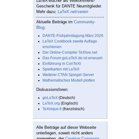
LaTeX-Bücher als Willkommens-
Geschenk für DANTE Neumitglieder.
Mehr dazu:
LaTeX.net/verein
Aktuelle Beiträge im
Community-
Blog
:
DANTE-Frühjahrstagung März 2026
LaTeX Cookbook zweite Auflage
erschienen
Der Online-Compiler TeXlive.net
Das Forum goLaTeX.de ist erneuert
Einführung in ConTeXt
Spielkarten mit LaTeX
Weiterer CTAN Spiegel-Server
Mathematisches Modell plotten
Diskussionsforen:
goLaTeX
(Deutsch)
LaTeX.org
(Englisch)
TeXnique.fr
(französisch)
Alle Beiträge auf dieser Webseite
unterliegen, soweit nicht anders
angegeben, der
Creative Commons