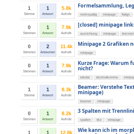
Formelsammlung, Lege
1
1
5.8k
Stimme
Antwort
Aufrufe
mehrspaltig
minipage
flalign
[closed] minipage lin
0
1
7.9k
Stimmen
Antwort
Aufrufe
ausrichtung
minipage
leerzei
Minipage 2 Grafiken n
0
2
11.4k
Stimmen
Antworten
Aufrufe
minipage
Kurze Frage: Warum f
0
1
7.9k
nicht?
Stimmen
Antwort
Aufrufe
tabular
dezimalkomma
minipa
Beamer: Verstehe Text
1
1
8.3k
minipage)
Stimme
Antwort
Aufrufe
beamer
minipage
3 Spalten mit Trennlin
0
1
8.2k
Stimmen
Antwort
Aufrufe
spalten
tikz
minipage
Wie kann ich im morph
1
1
12.8k