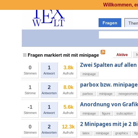
Willkommen, er
Fragen
The
Fragen markiert mit mit minipage
Aktive
Zwei Spalten auf allen
0
1
3.8k
Stimmen
Antwort
Aufrufe
minipage
parbox bzw. minipage
1
2
8.0k
Stimme
Antworten
Aufrufe
parbox
minipage
newgeometr
Anordnung von Grafik
-1
1
5.6k
Stimmen
Antwort
Aufrufe
minipage
figure
subcaption
2 Minipages mit je 2 B
0
2
12.3k
Stimmen
Antworten
Aufrufe
latex
minipage
graphicx
fi