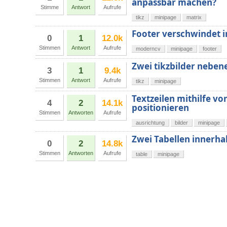
anpassbar machen?
Stimme
Antwort
Aufrufe
tikz
minipage
matrix
Footer verschwindet 
0
1
12.0k
Stimmen
Antwort
Aufrufe
moderncv
minipage
footer
Zwei tikzbilder neben
3
1
9.4k
Stimmen
Antwort
Aufrufe
tikz
minipage
Textzeilen mithilfe v
4
2
14.1k
positionieren
Stimmen
Antworten
Aufrufe
ausrichtung
bilder
minipage
Zwei Tabellen innerha
0
2
14.8k
Stimmen
Antworten
Aufrufe
table
minipage