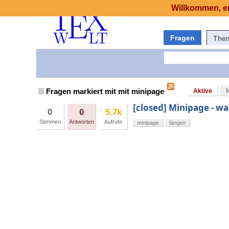
Willkommen, er
Fragen
The
Fragen markiert mit mit minipage
Aktive
[closed] Minipage - wa
0
0
5.7k
Stimmen
Antworten
Aufrufe
minipage
längen