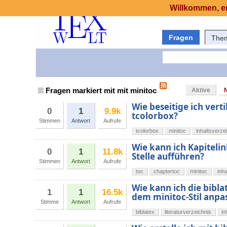
Willkommen, er
Fragen
The
Fragen markiert mit mit minitoc
Aktive
Wie beseitige ich vert
0
1
9.9k
tcolorbox?
Stimmen
Antwort
Aufrufe
tcolorbox
minitoc
inhaltsverze
Wie kann ich Kapitelin
0
1
11.8k
Stelle aufführen?
Stimmen
Antwort
Aufrufe
toc
chaptertoc
minitoc
inh
Wie kann ich die bibla
1
1
16.5k
dem minitoc-Stil anpa
Stimme
Antwort
Aufrufe
biblatex
literaturverzeichnis
in