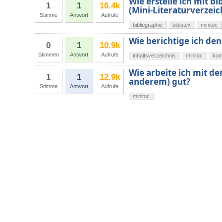
Wie erstelle ich mit bi
1
1
16.4k
(Mini-Literaturverzeic
Stimme
Antwort
Aufrufe
bibliographie
biblatex
minitoc
Wie berichtige ich de
0
1
10.9k
Stimmen
Antwort
Aufrufe
inhaltsverzeichnis
minitoc
kom
Wie arbeite ich mit de
1
1
12.9k
anderem) gut?
Stimme
Antwort
Aufrufe
minitoc