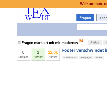
Willkommen, er
Fragen
The
Fragen markiert mit mit moderncv
Aktive
Footer verschwindet 
0
1
12.0k
Stimmen
Antwort
Aufrufe
moderncv
minipage
footer