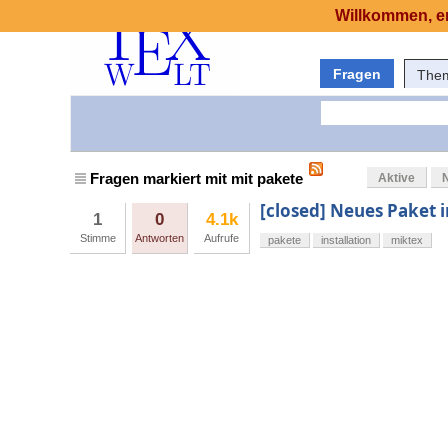
Willkommen, er
Fragen
The
Fragen markiert mit mit pakete
Aktive
[closed] Neues Paket i
1
0
4.1k
Stimme
Antworten
Aufrufe
pakete
installation
miktex