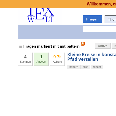
Willkommen, er
Fragen
The
Fragen markiert mit mit pattern
Aktive
Kleine Kreise in kons
4
1
9.7k
Pfad verteilen
Stimmen
Antwort
Aufrufe
pattern
tikz
repeat