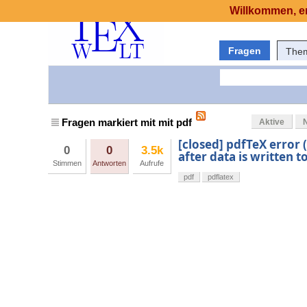
Willkommen, er
Fragen
The
Fragen markiert mit mit pdf
Aktive
[closed] pdfTeX error
0
0
3.5k
after data is written 
Stimmen
Antworten
Aufrufe
pdf
pdflatex