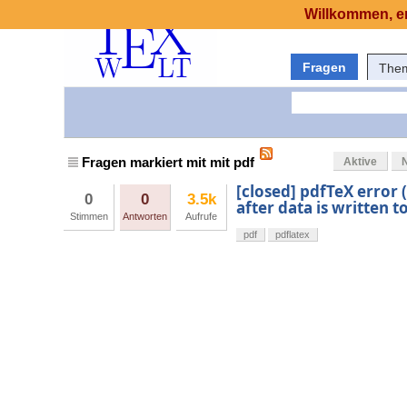
Willkommen, er
Fragen
The
Fragen markiert mit mit pdf
Aktive
[closed] pdfTeX error
0
0
3.5k
after data is written 
Stimmen
Antworten
Aufrufe
pdf
pdflatex