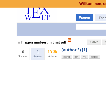
Willkommen, er
Fragen
The
Fragen markiert mit mit pdf
Aktive
(author ?) [1]
0
1
13.3k
Stimmen
Antwort
Aufrufe
jabref
pdf
lyx
bibtex