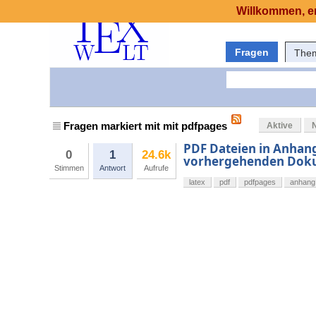
Willkommen, er
Fragen
The
Fragen markiert mit mit pdfpages
Aktive
PDF Dateien in Anhang
0
1
24.6k
vorhergehenden Dok
Stimmen
Antwort
Aufrufe
latex
pdf
pdfpages
anhang