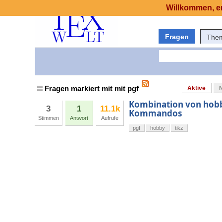
Willkommen, er
Fragen
The
Fragen markiert mit mit pgf
Aktive
Kombination von hobb
3
1
11.1k
Kommandos
Stimmen
Antwort
Aufrufe
pgf
hobby
tikz