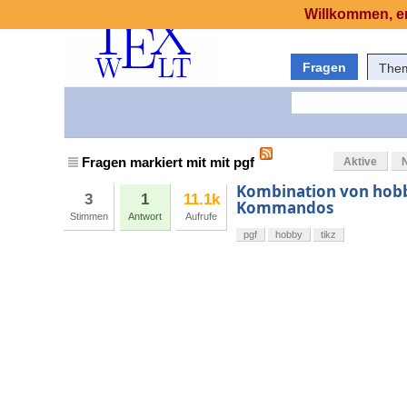
Willkommen, er
Fragen
The
Fragen markiert mit mit pgf
Aktive
Kombination von hobb
3
1
11.1k
Kommandos
Stimmen
Antwort
Aufrufe
pgf
hobby
tikz