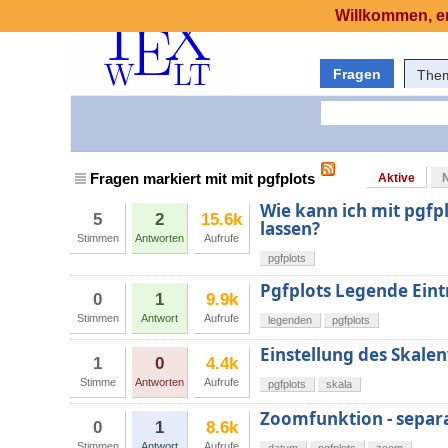
Willkommen, er
Fragen
The
Fragen markiert mit mit pgfplots
Aktive
Wie kann ich mit pgfp
5
2
15.6k
lassen?
Stimmen
Antworten
Aufrufe
pgfplots
Pgfplots Legende Ein
0
1
9.9k
Stimmen
Antwort
Aufrufe
legenden
pgfplots
Einstellung des Skalen
1
0
4.4k
Stimme
Antworten
Aufrufe
pgfplots
skala
Zoomfunktion - separ
0
1
8.6k
Stimmen
Antwort
Aufrufe