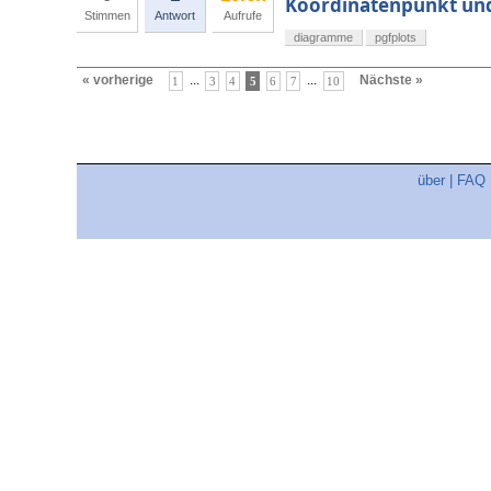
Koordinatenpunkt und
Stimmen
Antwort
Aufrufe
diagramme
pgfplots
« vorherige
...
...
Nächste »
1
3
4
5
6
7
10
über
|
FAQ