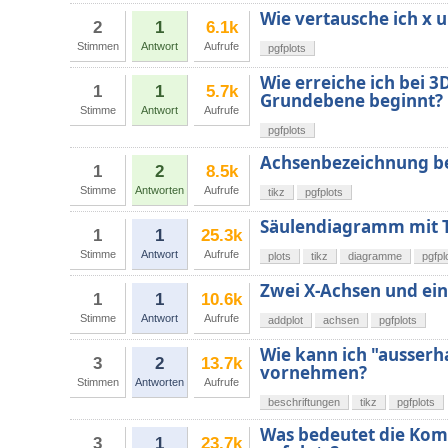
Wie vertausche ich x 
2
1
6.1k
Stimmen
Antwort
Aufrufe
pgfplots
Wie erreiche ich bei 3
1
1
5.7k
Grundebene beginnt?
Stimme
Antwort
Aufrufe
pgfplots
Achsenbezeichnung be
1
2
8.5k
Stimme
Antworten
Aufrufe
tikz
pgfplots
Säulendiagramm mit 
1
1
25.3k
Stimme
Antwort
Aufrufe
plots
tikz
diagramme
pgfpl
Zwei X-Achsen und ein
1
1
10.6k
Stimme
Antwort
Aufrufe
addplot
achsen
pgfplots
Wie kann ich "ausser
3
2
13.7k
vornehmen?
Stimmen
Antworten
Aufrufe
beschriftungen
tikz
pgfplots
Was bedeutet die Komp
3
1
23.7k