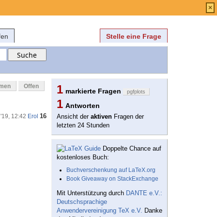
Anmelden
über
FAQ
×
fen
Stelle eine Frage
mmen
Offen
1
markierte Fragen
pgfplots
1
Antworten
16
 '19, 12:42
Erol
Ansicht der
aktiven
Fragen der
letzten 24 Stunden
Doppelte Chance auf
kostenloses Buch:
Buchverschenkung auf LaTeX.org
Book Giveaway on StackExchange
Mit Unterstützung durch
DANTE e.V.:
Deutschsprachige
Anwendervereinigung TeX e.V.
Danke