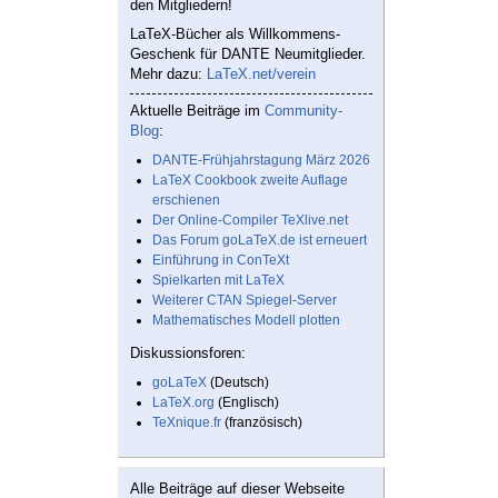
den Mitgliedern!
LaTeX-Bücher als Willkommens-
Geschenk für DANTE Neumitglieder.
Mehr dazu:
LaTeX.net/verein
Aktuelle Beiträge im
Community-
Blog
:
DANTE-Frühjahrstagung März 2026
LaTeX Cookbook zweite Auflage
erschienen
Der Online-Compiler TeXlive.net
Das Forum goLaTeX.de ist erneuert
Einführung in ConTeXt
Spielkarten mit LaTeX
Weiterer CTAN Spiegel-Server
Mathematisches Modell plotten
Diskussionsforen:
goLaTeX
(Deutsch)
LaTeX.org
(Englisch)
TeXnique.fr
(französisch)
Alle Beiträge auf dieser Webseite