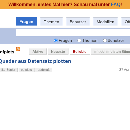
Willkommen, erstes Mal hier? Schau mal unter
FAQ
!
Fragen
Themen
Benutzer
Medaillen
Of
Fragen
Themen
Benutzer
gfplots
Aktive
Neueste
Beliebte
mit den meisten Sti
Quader aus Datensatz plotten
27 Apr
tikz-3dplot
pgfplots
addplot3