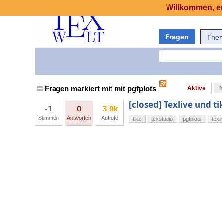
Willkommen, er
Fragen
The
Fragen markiert mit mit pgfplots
Aktive
[closed] Texlive und ti
-1
0
3.9k
Stimmen
Antworten
Aufrufe
tikz
texstudio
pgfplots
texl