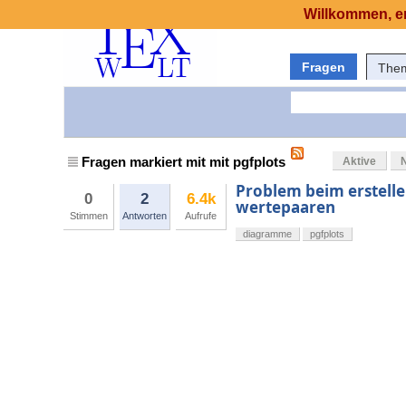
Willkommen, er
Fragen
The
Fragen markiert mit mit pgfplots
Aktive
Problem beim erstelle
0
2
6.4k
wertepaaren
Stimmen
Antworten
Aufrufe
diagramme
pgfplots