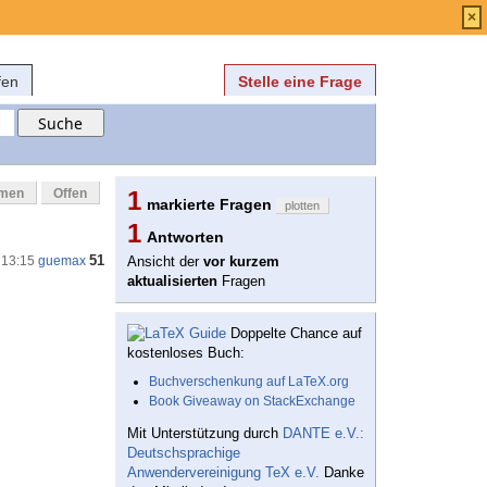
Anmelden
über
FAQ
×
fen
Stelle eine Frage
mmen
Offen
1
markierte Fragen
plotten
1
Antworten
51
 13:15
guemax
Ansicht der
vor kurzem
aktualisierten
Fragen
Doppelte Chance auf
kostenloses Buch:
Buchverschenkung auf LaTeX.org
Book Giveaway on StackExchange
Mit Unterstützung durch
DANTE e.V.:
Deutschsprachige
Anwendervereinigung TeX e.V.
Danke