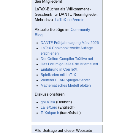
den Mitgliedern!
LaTeX-Bücher als Willkommens-
Geschenk für DANTE Neumitglieder.
Mehr dazu:
LaTeX.net/verein
Aktuelle Beiträge im
Community-
Blog
:
DANTE-Frühjahrstagung März 2026
LaTeX Cookbook zweite Auflage
erschienen
Der Online-Compiler TeXlive.net
Das Forum goLaTeX.de ist erneuert
Einführung in ConTeXt
Spielkarten mit LaTeX
Weiterer CTAN Spiegel-Server
Mathematisches Modell plotten
Diskussionsforen:
goLaTeX
(Deutsch)
LaTeX.org
(Englisch)
TeXnique.fr
(französisch)
Alle Beiträge auf dieser Webseite