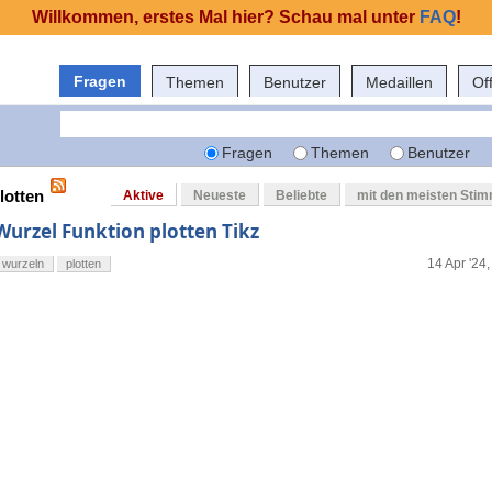
Willkommen, erstes Mal hier? Schau mal unter
FAQ
!
Fragen
Themen
Benutzer
Medaillen
Of
Fragen
Themen
Benutzer
lotten
Aktive
Neueste
Beliebte
mit den meisten Sti
Wurzel Funktion plotten Tikz
14 Apr '24,
wurzeln
plotten