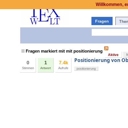
Willkommen, er
Fragen
The
Fragen markiert mit mit positionierung
Aktive
Positionierung von O
0
1
7.4k
Stimmen
Antwort
Aufrufe
positionierung